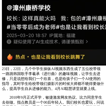
23日，22日，几个中学生操纵AI视频东西生成了五位校带领
一路跳韩国歌手李羲承《进行曲》的趣味视频，让学生去进
修，只是说想给我们一个欣喜，也是给孩子们一个AI使用的
指导，其时学生给校带领们摄影片的时候大师都不晓得要做什
么，提高学生自从进修的能力。4月AI聪慧讲堂就要上线。
2010年9月正式开学，敏捷激发网友热议。比力同意学生
去创做。指点教员是一个00后年轻人。我们校长也爱玩，问说