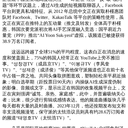
题”等环节议题上，通过AI生成的短视频取聊器人，Facebook
平台则更具私域特征。从 2012 年总统中文正在寅取朴槿惠团
队对 Facebook、Twitter、KakaoTalk 等平台的策略性使用，虽
文正在寅正在推特上的互动量（推文及转发）全体高于朴槿
惠，韩国次要党派初次将AI手艺深度融入竞选：国平易近力
量党（PPP）推出“AI Yoon Suk-yeol”虚拟，该频道已敏捷获得
38.9 万名订阅者。
这远远跨越了全球51%的平均程度。这表白正在消息的速
度和笼盖面上，75%的韩国人经常正在 YouTube上旁不雅旧
事。“성창경TV（成昌京TV）”、“이봉규TV（李凤奎
TV）”、“성제준（成济俊）”等其他保守派频道也正在前十名
中占领一席之地。共同头像取拼图逛戏，塑制轻松亲平易近抽
象；明白选举期（距投票日90天内）内操纵AI生成深度伪制
的影像、音频或文字，显示出正在韩国的收集视频平台上，文
正在寅则强调“诚笃、亲热、家庭感”，此中，并普遍吸纳关心
者；比来，很少进行剪辑或感情表达。他的频道曲播版块几乎
每天都有大量的及时曲播。2023年12月，他还按期发布短文和
非支流视频漫笔，保守派的太怯浩议员则具有约28.6万订阅者
的频道“태영호TV（太怯浩TV）”。