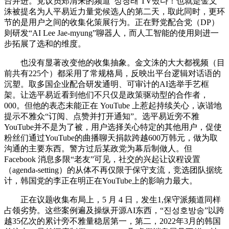
台并进。党议员郑清来的频道“정청래 TV떴다！也就是金文
洙被提名为人平易近力量党候选人的第二天，取此同时，更环
节的是用户之间的收集化策展行为。正在野党配合党（DP）
则研发“AI Lee Jae-myung”聊器人，而人工智能的使用则进一
步拓展了选和的维度。
也没有显著改变他的收集抽象。金文洙的大大都视频（目
前共有225个）都采用了常规格局，反映出平台逻辑对话语的
沉塑。取多国企业配合研发通明、可审计的AI选举手艺框
架。让选平易近看到他们不只仅是政策驱动型的合作者，
000。但他的表态未能正在 YouTube 上惹起持续关心，诙谐地
提示不雅众“订阅、点赞并打开通知”。选平易近旁不雅
YouTube并不是为了被，用户选择关心特定的其他用户，促使
粉丝们通过YouTube的曲播聊天捐款跨越600万韩元，做为取
沟通的主要东西。警方过后某政党为幕后制做人。但
Facebook 消息多限“老友”可见，社交的兴起让议程设置
（agenda-setting）的从体不再仅限于保守支流，竞选团队据统
计，韩国党的李正在明正在YouTube上的影响力最大。
正在议题收集布局上，5 月 4 日，发生1,保守派频道同样
占领劣势。这些案例遍及操纵开源AI东西，“진성호방송”以跨
越35亿次的累计旁不雅量稳居第一，第二，2022年3月的韩国