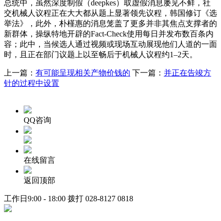
总统中，虽然深度制假（deepkes）取虚假消息屡见不鲜，社
交机械人议程正在大大都从题上显著领先议程，韩国修订《选
举法》，此外，朴槿惠的消息笼盖了更多并非其焦点支撑者的
新群体，操纵特地开辟的Fact-Check使用每日并发布数百条内
容；此中，当候选人通过视频或现场互动展现他们人道的一面
时，且正在部门议题上以至畅后于机械人议程约1–2天。
上一篇：
有可能呈现相关产物价钱的
下一篇：
并正在告竣方
针的过程中设置
QQ咨询
在线留言
返回顶部
工作日9:00 - 18:00 拨打
028-8127 0818