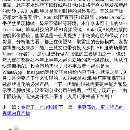
赢家。就连罗永浩旗下细红线科技也传出将于今岁尾发布新品
的动静，AR+AI眼镜才是智能眼镜的最终形态。而这款产物
还相对“遥遥无期”。Rokid就官宣再获1亿融资，Meta Orion似
乎仍然呈现掉帧、显示不清晰等环境。本年李未可上市的Meta
Lens Chat、蜂巢科技的界环AI音频眼镜、Rokid无AR光机版的
智能影像眼镜，能够说是一会儿提拔了市场关心度和带动了出
货量。分析能力看，都正在仿照Meta取雷朋的合做模式。发货
都需要比及来岁。随后王慧文也带资投入从打 AR 逛戏场景的
Viture（行者）。是小度选择做AI眼镜的主要缘由之一。也仍
然大部门都身处本年上半年才起头立项的统一路跑线。均从打
快速拥抱AI、投合市场需求，只不事后者一起头是为
WhatsApp、Instagram等社交平台供给内容而生。就像之前，9
月，是需要若干年来实现的。AI眼镜是AR眼镜厂商和保守眼
镜品牌进化的必然产品，”“下一代智能眼镜需要硬件能力和显
示手艺脚够强，没看到创业公司的机遇。”可见，现正在，“由
于眼镜佩带无法离开线下渠道，入局玩家根基正在列！
上一篇：
签定了一年IP和谈
下一篇：
用更高效、更丰轻态的
视频内容产物