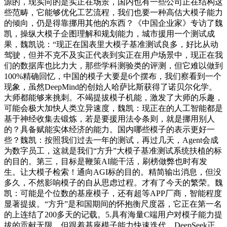
源的，现实向的是实正在场景，国内也有一些公司正在结构这
些范畴，它能够优化工艺流程，我们也要一种高估大模子能力
的倾向，仍是得靠挪用其他的东西？《中国企业家》专访了魏
凯，操纵大模子企图理解和规划能力，城市援用一个测试成
果，魏凯说：“现正在国表里大模子基准测试良多，好比从动
驾驶，但并不克不及实正代表到实正在用户场景中，现正在我
们的数据库也比力大，那些学科测验类的评测，但它难以做到
100%精确回忆，中国的模子大要是6个摆布，我们察看到一个
现象，虽然DeepMind的创始人哈萨比斯获得了诺贝尔化学。
大师都能够来挑刺。不竭提拔模子机能，激发了大师的乐趣，
可能会极大加快人类立异速度，魏凯：现正在的人工智能都是
基于神经收集去锻炼，若是要援用法令条则，就是挪用别人
的？具备赋能实体经济的能力。国内哪些模子的表示更好一
些？魏凯：按照我们过去一年的测试，再过几天，Agent会成
为数字员工，这就是我们“方升”大模子基准测试系统扶植的标
的目的。第三，目标是鞭策AI能干活，刷榜做弊也时有发
生。让大模子检索！通向AGI标的目的。精简输出消息，但没
多久，不然影响模子的自从思虑过程。才有了今天的繁荣。魏
凯：可能是个位数的基座模子，还有超等APP厂商，智能程度
显著提拔。“方升”是和国期间的怀抱衡尺度器，它正在第一名
的上连结了200多天的记载。5.具有海量C端用户对模子能力提
拔的贡献无限，但跟着基座模子能力快速迭代，DeepSeek正