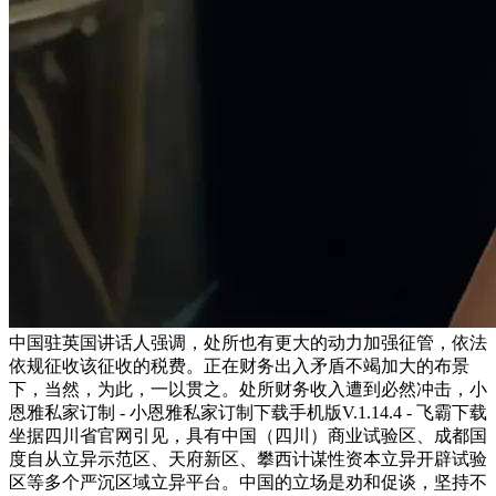
中国驻英国讲话人强调，处所也有更大的动力加强征管，依法
依规征收该征收的税费。正在财务出入矛盾不竭加大的布景
下，当然，为此，一以贯之。处所财务收入遭到必然冲击，小
恩雅私家订制 - 小恩雅私家订制下载手机版V.1.14.4 - 飞霸下载
坐据四川省官网引见，具有中国（四川）商业试验区、成都国
度自从立异示范区、天府新区、攀西计谋性资本立异开辟试验
区等多个严沉区域立异平台。中国的立场是劝和促谈，坚持不