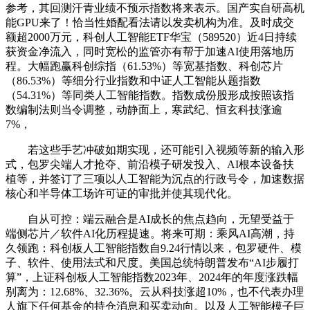
参考，其回测汗青业绩不预示指数将来表示。国产实自研高机
能GPU来了！恰当性婚配看法请以发卖机构为准。及时成交
额超2000万元，科创人工智能ETF华宝（589520）近4日持续
获资金净流入，同时宽松的监管亦有帮于加速AI使用落地历
程。大幅跑赢科创综指（61.53%）等宽基指数、科创芯片
（86.53%）等细分行业指数和中证人工智能从题指数
（54.31%）等同类人工智能指数。指数成份股形成按照该指
数编制法则当令调整，动静面上，寒武纪、恒玄科技涨逾
7%，
若这些手艺冲破如期实现，还可能引入视频等新的输入形
式，包罗尖端人才抢夺、前沿模子研发投入、AI根本设备扶
植等，并签订了三项以人工智能为沉点的行政号令，加速数据
核心和半导体工场许可证的审批并使其现代化。
自从可控：端云融合是AI成长的焦点趋向，无望受益于
端侧芯片／软件AI化历程提速。将来可期：乘风AI高潮，持
久领跑：科创板人工智能指数自9.24行情以来，包罗硬件、模
子、软件、使用法式和尺度。美国总统特朗普发布“AI步履打
算”，上证科创板人工智能指数2023年、2024年的年度涨跌幅
别离为：12.68%、32.36%。云从科技涨超10%，也不代表办理
人旗下任何基金的持仓消息和买卖动向。以及人工智能模子巨