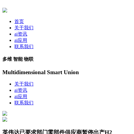
首页
关于我们
ai资讯
ai应用
联系我们
多维 智能 物联
Multidimensional Smart Union
关于我们
ai资讯
ai应用
联系我们
英伟达已要求部门零部件供应商暂停出产H2