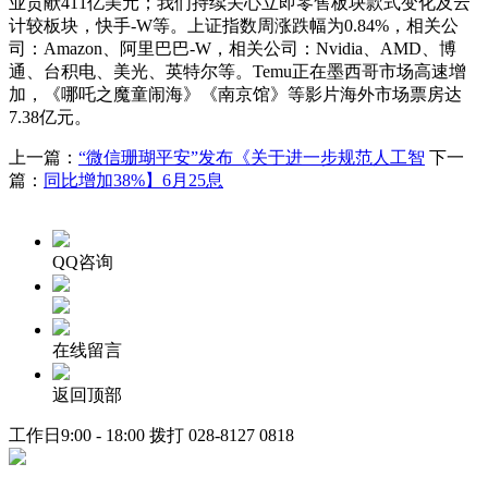
业贡献411亿美元；我们持续关心立即零售板块款式变化及云
计较板块，快手-W等。上证指数周涨跌幅为0.84%，相关公
司：Amazon、阿里巴巴-W，相关公司：Nvidia、AMD、博
通、台积电、美光、英特尔等。Temu正在墨西哥市场高速增
加，《哪吒之魔童闹海》《南京馆》等影片海外市场票房达
7.38亿元。
上一篇：
“微信珊瑚平安”发布《关于进一步规范人工智
下一
篇：
同比增加38%】6月25息
QQ咨询
在线留言
返回顶部
工作日9:00 - 18:00 拨打
028-8127 0818